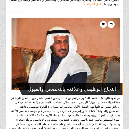
الندوة وروادها.
أكمل القراءة →
النجاح الوظيفي وعلاقته بالتخصص والميول
في ندوة (الوفاء) الثقافية: الدكتور إبراهيم بن عبد الرحمن الغنيم يحاضر عن : (النجاح الوظيفي
وعلاقته بالتخصص والميول) الرياض : محمد شلال الحناحنة أقامت ندوة (الوفاء) الثقافية في
الرياض ضمن لقاءاتها لهذا الفصل الأولى محاضراتها بعنوان : ( النجاح الوظيفي وعلاقته
بالتخصص والميول) ألقاها الدكتور إبراهيم عبد الرحمن الغنيم مدير عام مؤسسة تحسين الأداء،
ومشرف البرامج التدريبية بجامعة الملك سعود، وذلك مساء الأربعاء 8 / 5 / 1437هـ ، وقد أدار
اللقاء المهندس محمد أحمد باجنيد، وحضره حشد من المفكرين والإعلاميين ورواد (الوفاء)
ومتابعيها. ندوة الثقافة والقيم بعد أن حمد الله، وصلى على نبيه صلى الله عليه وسلم، شكر
الضيف الدكتور إبراهيم بن عبد الرحمن الغنيم عميد الندوة الشيخ/ أحمد محمد باجنيد على دعوته