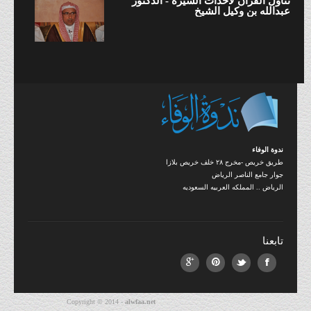
تناول القران لأحداث السيرة - الدكتور
عبدالله بن وكيل الشيخ
ندوة الوفاء
طريق خريص -مخرج ٢٨ خلف خريص بلازا
جوار جامع الناصر الرياض
الرياض .. المملكه العربيه السعوديه
تابعنا
Copyright © 2014 -
alwfaa.net