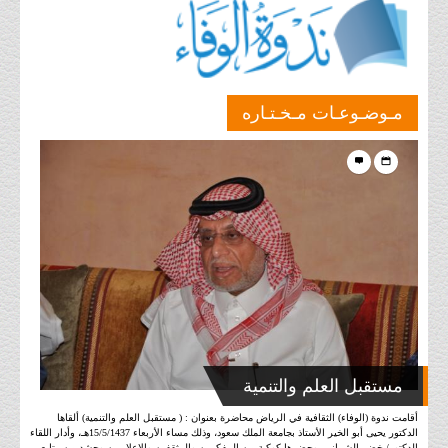
مـوضـوعـات مـخـتـاره
مستقبل العلم والتنمية
أقامت ندوة (الوفاء) الثقافية في الرياض محاضرة بعنوان : ( مستقبل العلم والتنمية) ألقاها
الدكتور يحيى أبو الخير الأستاذ بجامعة الملك سعود، وذلك مساء الأربعاء 15/5/1437هـ، وأدار اللقاء
الدكتور/ خضر الشيباني، وحضرها كوكبة من المفكرين والمثقفين والإعلاميين وحشد من متابعي