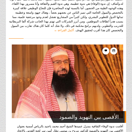
له،وأضاف: إن ندوة (الوفاء) هي ندوة عظيمة، وهي ندوة القيم والثقافة وأنا مسرور بهذا اللقاء،
وهذه الوجوه الطيبة من الحضور، أما بالنسبة لهذه المحاضرة فإن للنجاح الوظيفي علاقة كبيرة
بالتخصص والميول الخاصة التي تميز الناس عن بعضهم بعضاً ، وهناك جهود واسعة وعظيمة
تبذلها الدول للتطوير البشري، ولكن كثيراً من المشاريع تفشل لعدم وجود مرجعية علمية، مما
يسبب هدراً لطاقات الموظفين. ومن أبرز الشركات التي تهتم بهذا الجانب شركة ألفا البريطانية
للتدريب والتطوير، ولديهم برامج محكمة في ذلك، ولا شك أنه كلما كان هناك تقارب بين الميول
والتخصص كان هذا أقرب لتحقيق الهدف.
أكمل القراءة →
الأقصى بين التهويد والصمود
أقامت ندوة الوفاء الثقافية بمنزل عميدها الشيخ أحمد محمد باجنيد بالرياض أمسية بعنوان
الأقصى بين التهويد والصمود للدكتور مروح بن موسى نصّار أمين سر لجنة القدس بالاتحاد