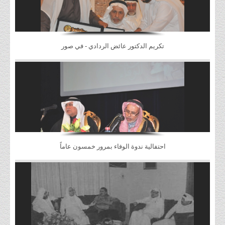
تكريم الدكتور عائض الردادي - في صور
احتفالية ندوة الوفاء بمرور خمسون عاماً