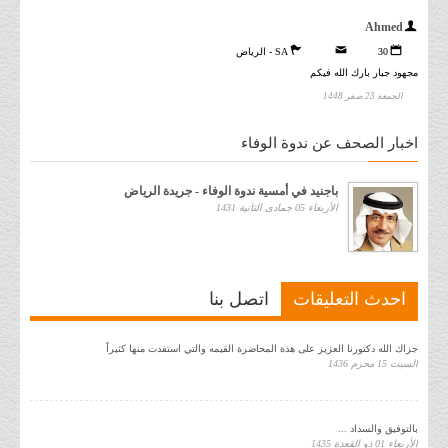
Ahmed
30
SA - الرياض
مجهود جبار بارك الله فيكم
الجمعة 23 صفر 1448
اخبار الصحف عن ندوة الوفاء
باجنيد في أمسية ندوة الوفاء - جريدة الرياض
الأربعاء 05 جمادى الثانية 1431
احدث التعليقات
اتصل بنا
جزاك الله دكتورنا العزيز على هذة المحاضرة القيمه والتي استفدت منها كثيراً
السبت 15 محرم 1436
بالتوفيق والسداد ...
الأربعاء 01 ذو القعدة 1435