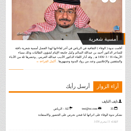
أمسية شعرية
أقامت ندوة ( الوفاء ) الثقافية في الرياض في آخر لقاءاتها لهذا الفصل أمسية شعرية دافئة
للشاعر الدكتور أحمد بن عبدالله السالم وكيل جامعة الإمام لشؤون الطالبات وذلك مساء
الأربعاء 16 / 3 /1436 هـ , وقد أدار اللقاء الدكتور الأديب عبدالله العريني , وحضرها ثلة من الأدباء
والمثقفين والإعلاميين وعدد من رواد الندوة وجمهورها .
أكمل القراءة →
أراء الزوار
أرسل رأيك
نايف النايف
35
test@tst.com
AZ - الرياض
نشكر ندوة الوفاء على اثرائها لنا فنحن نحرص على الحضور والاستفادة
الثلاثاء 11 محرم 1436